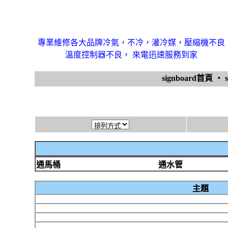
專業維修各大品牌冷氣，不冷，灌冷媒，壓縮機不良
溫度控制器不良， 來電迅速服務到家
signboard首頁
‧
通馬桶
通水管
主題