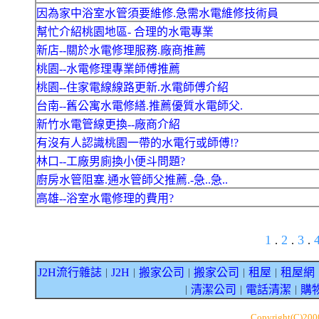
因為家中浴室水管須要維修.急需水電維修技術員
幫忙介紹桃園地區- 合理的水電專業
新店--關於水電修理服務.廠商推薦
桃園--水電修理專業師傅推薦
桃園--住家電線線路更新.水電師傅介紹
台南--舊公寓水電修繕.推薦優質水電師父.
新竹水電管線更換--廠商介紹
有沒有人認識桃園一帶的水電行或師傅!?
林口--工廠男廁換小便斗問題?
廚房水管阻塞.通水管師父推薦.-急..急..
高雄--浴室水電修理的費用?
1
2
3
.
.
.
J2H流行雜誌
J2H
搬家公司
搬家公司
租屋
租屋網
｜
｜
｜
｜
｜
清潔公司
電話清潔
購
｜
｜
｜
Copyright(C)20