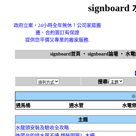
signboa
政府立案，24小時全年無休！公司家庭搬
遷、合約簽訂有保證
提供您平價又專業的搬家服務.
signboard首頁
‧
signboard論壇
‧
水
搜尋:
※
通馬桶
通水管
水電
主題
水龍頭安裝及驗收全攻略
後陽台的排水管不通.想裝明管?--木柵