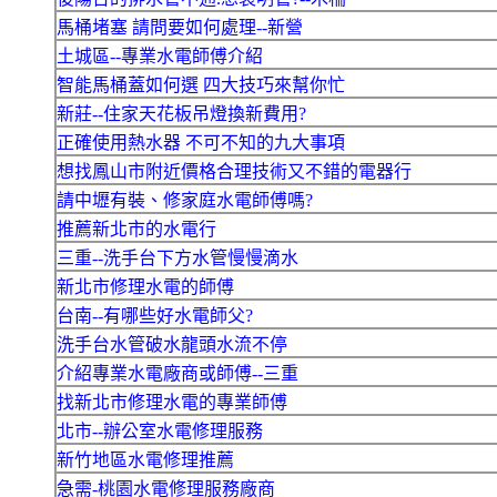
馬桶堵塞 請問要如何處理--新營
土城區--專業水電師傅介紹
智能馬桶蓋如何選 四大技巧來幫你忙
新莊--住家天花板吊燈換新費用?
正確使用熱水器 不可不知的九大事項
想找鳳山市附近價格合理技術又不錯的電器行
請中壢有裝、修家庭水電師傅嗎?
推薦新北市的水電行
三重--洗手台下方水管慢慢滴水
新北市修理水電的師傅
台南--有哪些好水電師父?
洗手台水管破水龍頭水流不停
介紹專業水電廠商或師傅--三重
找新北市修理水電的專業師傅
北市--辦公室水電修理服務
新竹地區水電修理推薦
急需-桃園水電修理服務廠商