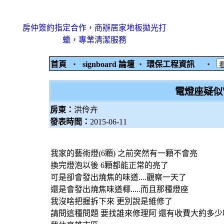
房仲簽約指定合作，商辦居家地板拋光打
蠟，專業清潔服務
首頁
‧
signboard 論壇
‧
環保工程資訊
‧
電燈座疑似
房東：
洪伶卉
發表時間：
2015-06-11
我家的藝術燈(6顆) 之前突然有一顆不會亮
換完燈泡以後 6顆都能正常的亮了
可是卻會發出燒焦的味道....觀察一天了
還是會發出燒焦味道椰.....而且那種燈座
我沒啥把握拆下來 更別說是維修了
請問這種問題 要找誰來修理阿 還有收費大約多少