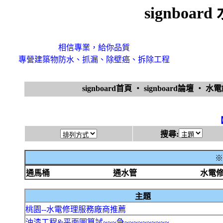
signboa
相信專業，給你品質
專營建築物防水、抓漏、除壁癌、拆除工程
signboard首頁
‧
signboard論壇
‧
水
搜尋:
※
通馬桶
通水管
水電
主題
桃園--水電修理服務廠商推薦
油漆工程&平面圖算試~~~急~~~~~~~~~~