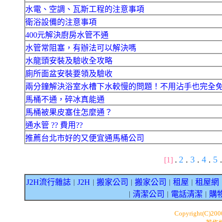
水電、空調、瓦斯工程的注意事項
衛浴設備的注意事項
400元解決廚房水管不通
水管常阻塞，有辦法可以解決嗎
水龍頭安裝及驗收全攻略
廁所面盆安裝要領及驗收
兩分鐘解決浴室水槽下水較慢的問題！不用沾手也完全
馬桶不通，碎冰真能通
馬桶被果皮塞住怎麼通？
通水管 ?? 費用??
推薦台北市好的又便宜通馬桶公司
2
3
4
5
[1]
.
.
.
.
.
J2H流行雜誌
J2H
搬家公司
搬家公司
租屋
租屋網
｜
｜
｜
｜
｜
清潔公司
電話清潔
購
｜
｜
｜
Copyright(C)20