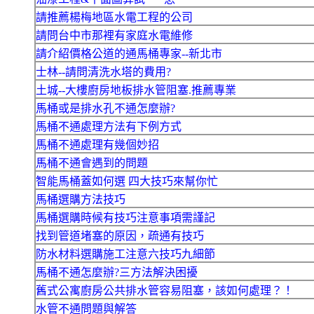
請推薦楊梅地區水電工程的公司
請問台中市那裡有家庭水電維修
請介紹價格公道的通馬桶專家--新北市
士林--請問清洗水塔的費用?
土城--大樓廚房地板排水管阻塞.推薦專業
馬桶或是排水孔不通怎麼辦?
馬桶不通處理方法有下例方式
馬桶不通處理有幾個妙招
馬桶不通會遇到的問題
智能馬桶蓋如何選 四大技巧來幫你忙
馬桶選購方法技巧
馬桶選購時候有技巧注意事項需謹記
找到管道堵塞的原因，疏通有技巧
防水材料選購施工注意六技巧九細節
馬桶不通怎麼辦?三方法解決困擾
舊式公寓廚房公共排水管容易阻塞，該如何處理？！
水管不通問題與解答