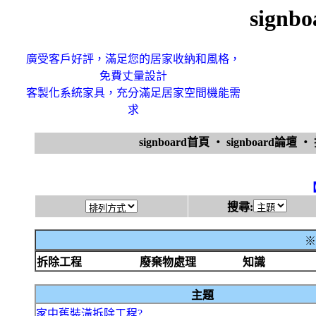
sign
廣受客戶好評，滿足您的居家收納和風格，
免費丈量設計
客製化系統家具，充分滿足居家空間機能需
求
signboard首頁
‧
signboard論壇
‧
搜尋:
※
拆除工程
廢棄物處理
知識
主題
家中舊裝潢拆除工程?