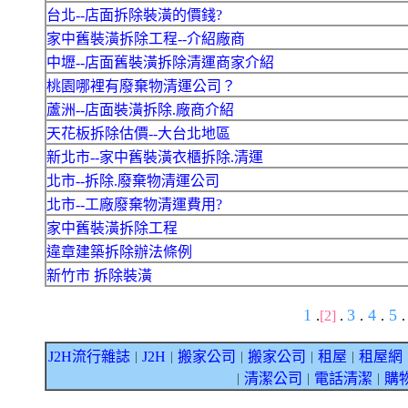
台北--店面拆除裝潢的價錢?
家中舊裝潢拆除工程--介紹廠商
中壢--店面舊裝潢拆除清運商家介紹
桃園哪裡有廢棄物清運公司？
蘆洲--店面裝潢拆除.廠商介紹
天花板拆除估價--大台北地區
新北市--家中舊裝潢衣櫃拆除.清運
北市--拆除.廢棄物清運公司
北市--工廠廢棄物清運費用?
家中舊裝潢拆除工程
違章建築拆除辦法條例
新竹市 拆除裝潢
1
3
4
5
.
[2]
.
.
.
.
J2H流行雜誌
J2H
搬家公司
搬家公司
租屋
租屋網
｜
｜
｜
｜
｜
清潔公司
電話清潔
購
｜
｜
｜