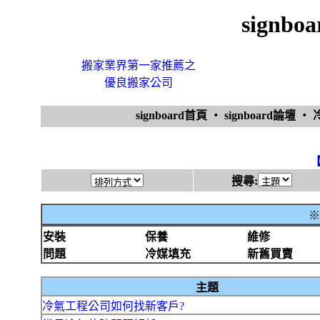
signb
搬家業界第一家推薦之
優良搬家公司
signboard首頁
‧
signboard論壇
‧
搜尋:
※
安裝
保養
維修
問題
冷媒填充
新舊買賣
主題
冷氣工程公司如何找新客戶?