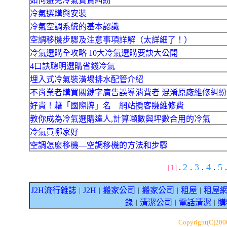
如何避免冷氣買賣糾紛
冷氣選購與安裝
冷氣空調系統的基本認識
空調移機步驟及注意事項詳解（太詳細了！）
冷氣選購全攻略 10大冷氣選購要訣大公開
4口訣聰明選購省錢冷氣
埋入式冷氣裝潢場排水配管介紹
不肖業者購買關鍵字廣告誤導消費者 混淆原廠維修糾紛
好貴！藉「國際牌」名 網站攬客賺維修費
教你成為冷氣選購達人,計算噸數與坪數合用的冷氣
冷氣買哪家好
空調怎麼移機—空調移機的方法和步驟
2
3
4
5
[1]
.
.
.
.
.
J2H流行雜誌
J2H
搬家公司
搬家公司
租屋
租屋
｜
｜
｜
｜
｜
錄
清潔公司
電話清潔
購
｜
｜
｜
Copyright(C)20