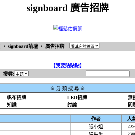
signboard 廣告招牌
頁
‧
signboard論壇
‧
廣告招牌
【我要貼貼貼】
搜尋:
※
分 類 搜 尋 ※
帆布招牌
LED招牌
無
知識
討論
問
作者
人
235
張小姐
238
張先生