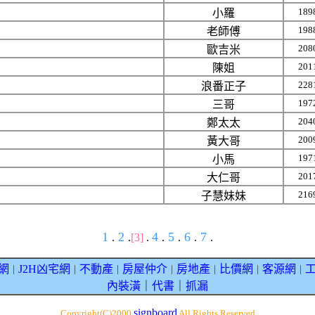
189
小羅
198
老師傅
208
歐吉米
201
陳姐
228
浪番正子
197
三哥
204
鄭太太
200
黃大哥
197
小馬
201
大仁哥
216
子慧妹妹
1
2
4
5
6
7
.
.
[3]
.
.
.
.
.
網
J2H凶宅網
不動產
房屋仲介
房地產
比價網
客源網
｜
｜
｜
｜
｜
｜
｜
內裝潢
｜
代書
｜
抓漏
signboard
Copyright(C)2000
All Rights Reserved