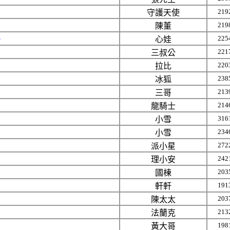
219
守護天使
219
陳董
225
。
心娃
221
三叔公
220
拉比
238
冰狐
213
三哥
214
龍騎士
316
小雪
234
小雪
272
派小星
242
理小安
203
國棟
191
軒軒
203
陳太太
213
法蘭克
198
黃大哥