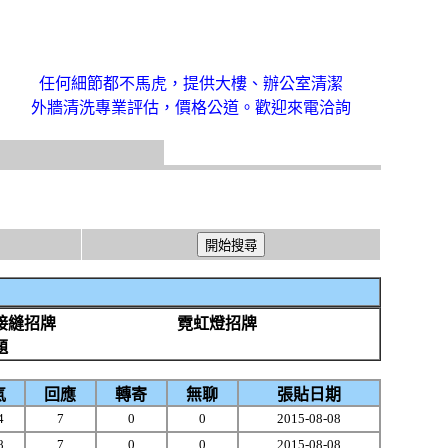
任何細節都不馬虎，提供大樓、辦公室清潔
外牆清洗專業評估，價格公道。歡迎來電洽詢
接縫招牌
霓虹燈招牌
題
氣
回應
轉寄
無聊
張貼日期
4
7
0
0
2015-08-08
8
7
0
0
2015-08-08