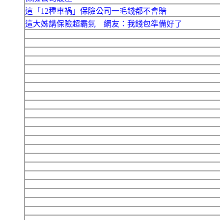
這「12種車禍」保險公司一毛錢都不會賠
這大姊講保險超霸氣 網友：我錢包準備好了