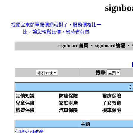
sign
找便宜來簡單殺價網就對了，服務價格比一
比，讓您輕鬆比價，省時省荷包
signboard首頁
‧
signboard論壇
‧
搜尋:
※
其他知識
防癌保險
醫療保險
兒童保險
家庭財產
子女教育
旅遊保險
汽車保險
機車保險
主題
保險公司破產