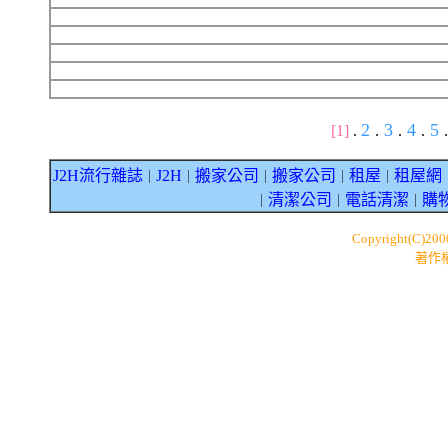
2
3
4
5
[1]
.
.
.
.
.
J2H流行雜誌
J2H
搬家公司
搬家公司
租屋
租屋網
｜
｜
｜
｜
｜
清潔公司
電話清潔
購
｜
｜
｜
Copyright(C)20
著作