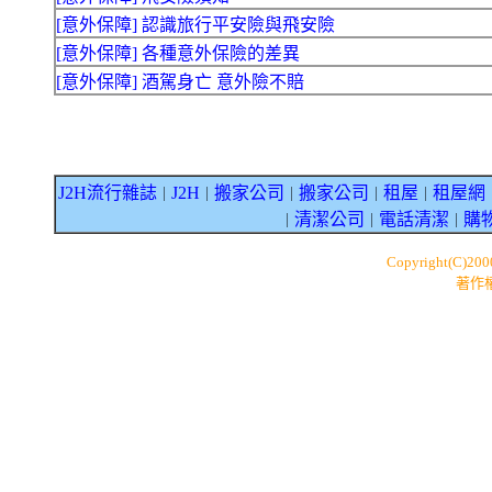
[意外保障] 認識旅行平安險與飛安險
[意外保障] 各種意外保險的差異
[意外保障] 酒駕身亡 意外險不賠
J2H流行雜誌
J2H
搬家公司
搬家公司
租屋
租屋網
｜
｜
｜
｜
｜
清潔公司
電話清潔
購
｜
｜
｜
Copyright(C)20
著作