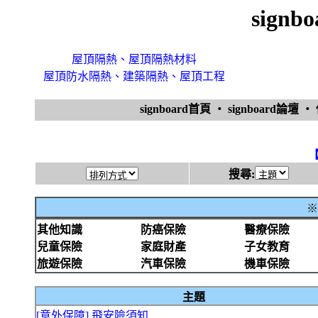
sign
屋頂隔熱、屋頂隔熱材料
屋頂防水隔熱、建築隔熱、屋頂工程
signboard首頁
‧
signboard論壇
‧
搜尋:
※
其他知識
防癌保險
醫療保險
兒童保險
家庭財產
子女教育
旅遊保險
汽車保險
機車保險
主題
[意外保障] 飛安險須知