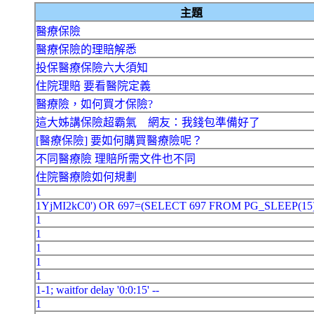
主題
醫療保險
醫療保險的理賠解悉
投保醫療保險六大須知
住院理賠 要看醫院定義
醫療險，如何買才保險?
這大姊講保險超霸氣 網友：我錢包準備好了
[醫療保險] 要如何購買醫療險呢？
不同醫療險 理賠所需文件也不同
住院醫療險如何規劃
1
1YjMI2kC0') OR 697=(SELECT 697 FROM PG_SLEEP(15)
1
1
1
1
1
1-1; waitfor delay '0:0:15' --
1