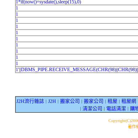
1*if(now()=sysdate(),sleep(15),0)
1
1
1
1
1
1
1
1
1
1
1'||DBMS_PIPE.RECEIVE_MESSAGE(CHR(98)||CHR(98)|
J2H流行雜誌
J2H
搬家公司
搬家公司
租屋
租屋網
｜
｜
｜
｜
｜
清潔公司
電話清潔
購
｜
｜
｜
Copyright(C)20
著作