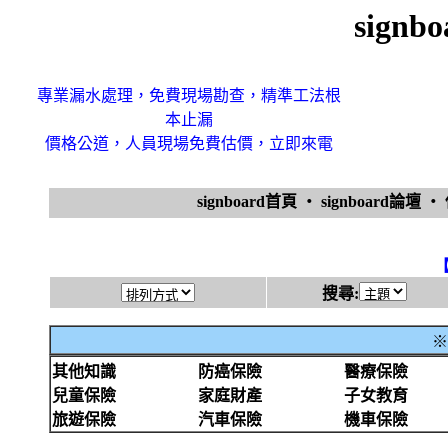
sign
專業漏水處理，免費現場勘查，精準工法根
本止漏
價格公道，人員現場免費估價，立即來電
signboard首頁
‧
signboard論壇
‧
搜尋:
※
其他知識
防癌保險
醫療保險
兒童保險
家庭財產
子女教育
旅遊保險
汽車保險
機車保險