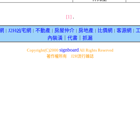
[1]
.
網
J2H凶宅網
不動產
房屋仲介
房地產
比價網
客源網
｜
｜
｜
｜
｜
｜
｜
內裝潢
｜
代書
｜
抓漏
signboard
Copyright(C)2000
All Rights Reserved
著作權所有 J2H流行雜誌