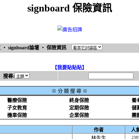
signboard 保險資訊
頁
‧
signboard論壇
‧
保險資訊
【我要貼貼貼】
搜尋:
※
分 類 搜 尋 ※
醫療保險
終身保險
養
子女教育
定期保險
儲
機車保險
企業保險
團
作者
人
238
林先生