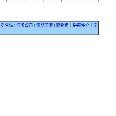
工商名錄
清潔公司
電話清潔
購物網
｜
房屋仲介
｜
室
｜
｜
｜