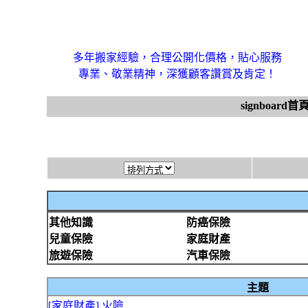
多年搬家經驗，合理公開化價格，貼心服務
專業、敬業精神，深獲顧客讚賞及肯定！
signboard首
其他知識
防癌保險
兒童保險
家庭財產
旅遊保險
汽車保險
主題
[家庭財產] 火險