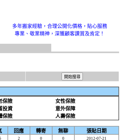
多年搬家經驗，合理公開化價格，貼心服務
專業、敬業精神，深獲顧客讚賞及肯定！
老保險
女性保險
蓄投資
意外保障
體保險
人壽保險
氣
回應
轉寄
無聊
張貼日期
5
2
0
0
2012-07-21