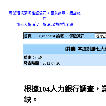
專業環境清潔維護公司，百貨商場、飯店旅
館
辦公大樓清潔，解決環境髒亂問題
首頁
‧
signboard 論壇
‧
保險資訊
‧
[其他] 掌握制勝七
房東：
小洛
發表時間：
2012-07-26
根據104人力銀行調查
缺。