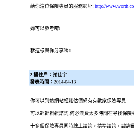
給你這位
保險專員
的服務網址:
http://www.worth.c
妳可以參考唷!
就這樣與你分享嚕!!
2 樓住戶：
謝佳宇
發表時間：
2014-04-13
你可以到這網站輕鬆估價網有有數家
保險專員
可以輕輕鬆鬆諮詢,何必浪費太多時間在尋找
保險
十多個
保險專員
同時線上諮詢，精準諮詢，諮詢