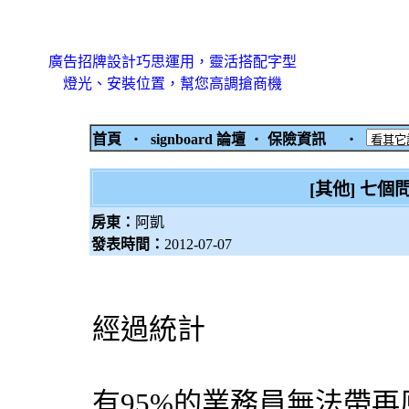
廣告招牌設計巧思運用，靈活搭配字型
燈光、安裝位置，幫您高調搶商機
首頁
‧
signboard 論壇
‧
保險資訊
‧
[其他] 七
房東：
阿凱
發表時間：
2012-07-07
經過統計
有95%的業務員無法帶