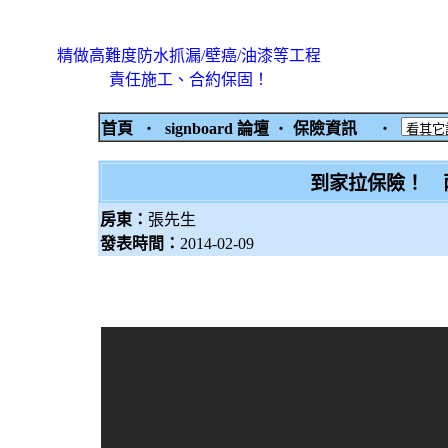
精做高難度防水抓漏/壁癌/油漆等工程
責任施工、合約保固！
首頁
‧
signboard 論壇
‧
保險資訊
‧
到家拉保險！ 
房東：
張先生
發表時間：
2014-02-09