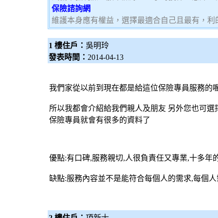
保險諮詢網
維護本身應有權益，選擇最適合自己且最有，利
1 樓住戶：
吳明玲
發表時間：
2014-04-13
我們家從以前到現在都是給這位
保險專員
服務的喔
所以我都會介紹給我們親人及朋友 另外您也可選擇其他
保險專員
就會有很多的資料了
優點:有口碑,服務親切,人很負責任又專業,十多年
缺點:服務內容並不是能符合每個人的需求,每個
2 樓住戶：
項新士