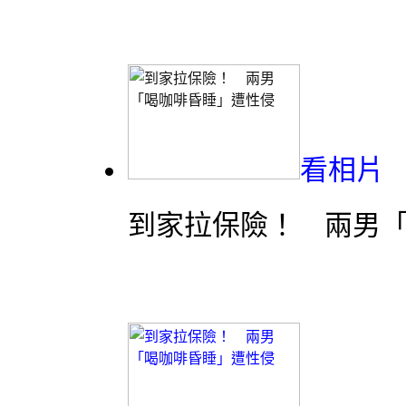
看相片
到家拉保險！ 兩男