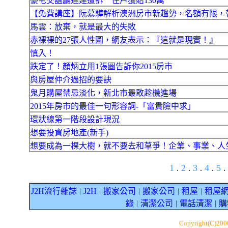
豪宅交誼廳違建遭拆 住戶獲賠130萬
【免費講座】阮慕驊解析澳洲房市新趨勢，名額有限，
馬雲：放棄，就是最大的失敗
赤裸裸的27張人性圖，網友表示：『這就是現實！』
慎入！
跌定了！顏炳立用1張圖告訴你2015房市
與房屋仲介過招的要訣
鬼月購屋禁忌淡化，新北市最敢趁機進場
2015年房市的最佳一句形容詞-「富貴險中求」
環狀線第一階段設計現況
想要投資房地產(新手)
想要成為一棵大樹，就不要去和草爭！企業、事業、人
1
2
3
4
5
.
.
.
.
.
J2H流行雜誌
J2H
搬家公司
搬家公司
租屋
租屋
｜
｜
｜
｜
｜
錄
清潔公司
電話清潔
購
｜
｜
｜
Copyright(C)20