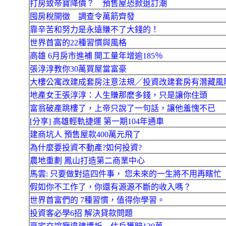
打房致帝寶降價？ 預售屋恐掀退訂潮
囤房稅開徵 調查令萬箭齊發
靠辛苦和努力是永遠賺不了大錢的！
世界首富的22種習慣與風格
高雄 6月房市進補 開工量年增逾185％
張淳淳教你30萬買屋當富豪
大樓公寓改建成套房注意法規╱投資改建套房有潛藏風
地產女王張淳淳：人生賺那麽多錢，只是讓你住頭
富翁破產跳樓了，上帝只說了一句話，讓他羞愧不已
[分享] 高雄輕軌捷運 第一期104年通車
建商坑人 預售屋款400萬元飛了
為什麼要投資不動產?如何投資?
農地重劃 鳳山打造第二商業中心
馬雲: 只要做對這四件事， 您未來的一生將不用再瞎忙
假如你不工作了，你還有源源不斷的收入嗎？
世界首富們的 7種習慣，值得你學習。
投資客必學6招 解決貸款問題