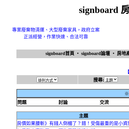
signboa
專業廢棄物清運、大型廢棄家具，政府立案
正派經營，作業快速、合法可靠
signboard首頁
‧
signboard論壇
‧
房地
搜尋:
※
問題
討論
交流
主題
房價如果腰斬》有錢人倒楣了？錯！受傷最重的是小資