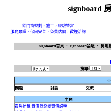
signboa
鋁門窗規劃、施工，經驗豐富
服務嚴謹、保固完善，免費估價，歡迎洽詢
signboard首頁
‧
signboard論壇
‧
房地
搜尋:
※
問題
討論
交流
主題
賣房補稅 實價登錄變實價課稅