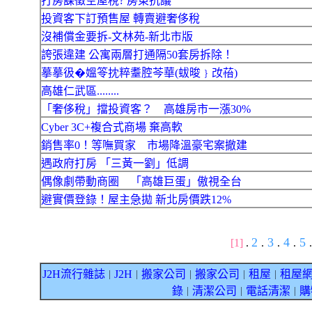
打房課徵空屋稅? 房東抗議
投資客下訂預售屋 轉賣避奢侈稅
沒補償金要拆-文林苑-新北市版
誇張違建 公寓兩層打通隔50套房拆除！
摹摹彶�媼笭抌粹耋腔芩華(蛂晙﹜妀𦲀)
高雄仁武區........
「奢侈稅」擋投資客？ 高雄房市一漲30%
Cyber 3C+複合式商場 棄高軟
銷售率0！等嘸買家 市場降溫豪宅案撤建
遇政府打房 「三黃一劉」低調
偶像劇帶動商圈 「高雄巨蛋」傲視全台
避實價登錄！屋主急拋 新北房價跌12%
2
3
4
5
[1]
.
.
.
.
.
J2H流行雜誌
J2H
搬家公司
搬家公司
租屋
租屋
｜
｜
｜
｜
｜
錄
清潔公司
電話清潔
購
｜
｜
｜