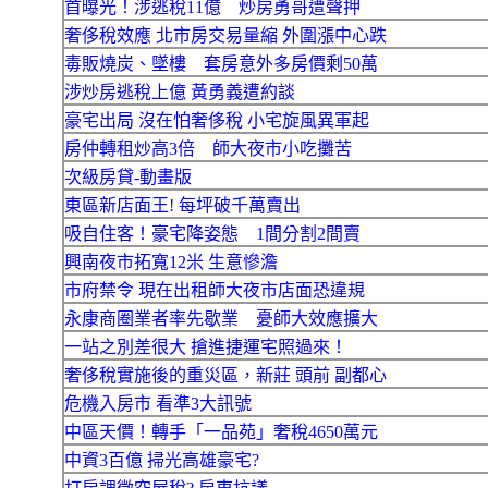
首曝光！涉逃稅11億 炒房勇哥遭聲押
奢侈稅效應 北市房交易量縮 外圍漲中心跌
毒販燒炭、墜樓 套房意外多房價剩50萬
涉炒房逃稅上億 黃勇義遭約談
豪宅出局 沒在怕奢侈稅 小宅旋風異軍起
房仲轉租炒高3倍 師大夜市小吃攤苦
次級房貸-動畫版
東區新店面王! 每坪破千萬賣出
吸自住客！豪宅降姿態 1間分割2間賣
興南夜市拓寬12米 生意慘澹
市府禁令 現在出租師大夜市店面恐違規
永康商圈業者率先歇業 憂師大效應擴大
一站之別差很大 搶進捷運宅照過來！
奢侈稅實施後的重災區，新莊 頭前 副都心
危機入房市 看準3大訊號
中區天價！轉手「一品苑」奢稅4650萬元
中資3百億 掃光高雄豪宅?