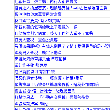
迎戰升息 張金鶚：內行人都在賣房
投資達人換屋密笈，越換越有錢！--中古屋篇及店面篇
張淳淳教你30萬買屋當富豪
林口國宅要賣~有人想買嗎?
年薪10萬的乞丐給我上了震撼的一課
12條標準判定窮富：整天工作的人當不了富翁
打房大查稅 重傷投資客
房價如果腰斬》有錢人倒楣了？錯！受傷最重的是小資
國稅局大查稅 鎖定不動產
高雄跨港纜車錢景佳 年底招標
當紅炸子雞-都更屋
戒掉窮腦袋 才有富口袋
假契約避奢侈稅，一經查獲，補稅+重罰
預售換單！仍被查緝逃漏奢侈稅，追稅外加罰3倍
稅金暴增5倍 房地合一恐現拋售潮
打擊炒房族 「不動產交易稅」恐蓄勢待發
國城建設推案150億