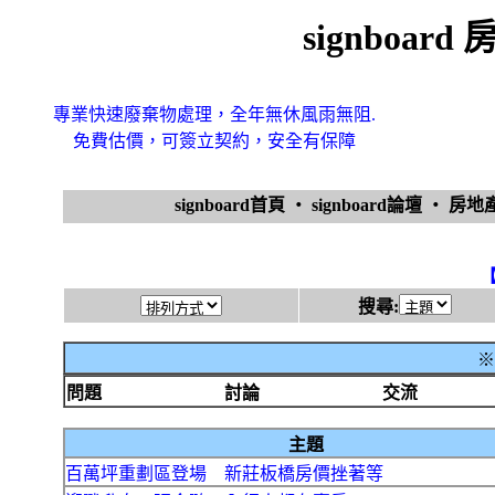
signboa
專業快速廢棄物處理，全年無休風雨無阻.
免費估價，可簽立契約，安全有保障
signboard首頁
‧
signboard論壇
‧
房地
搜尋:
※
問題
討論
交流
主題
百萬坪重劃區登場 新莊板橋房價挫著等