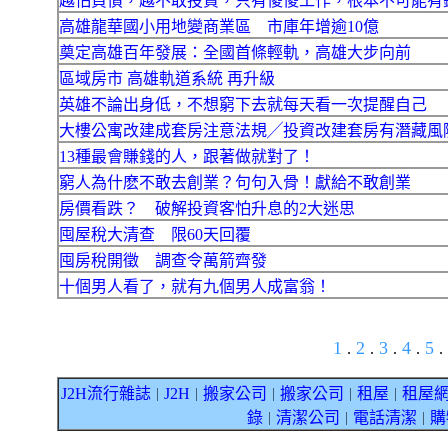
越怕負債，越不敢投資，只有傻傻工作，根本不可能有
高雄龍華國小用地變商業區 市庫年增逾10億
奠定高雄百年發展：全國首條輕軌，高雄大步向前
區域房市 高雄軌道系統 再升級
英雄不論出身低，不想窮下去就每天看一次提醒自己
大樓公寓改建成套房注意法規╱投資改建套房有潛藏風
13種最會賺錢的人，跟著做就對了！
窮人為什麽不敢去創業？句句入骨！獻給不敢創業
房價看跌？ 破解投資客怕升息的2大迷思
囤屋稅大清查 限60天回覆
囤房稅開徵 調查令萬箭齊發
十個男人看了，就有九個男人成富翁！
1
2
3
4
5
.
.
.
.
.
J2H流行雜誌
J2H
搬家公司
搬家公司
租屋
租屋
｜
｜
｜
｜
｜
錄
清潔公司
電話清潔
購
｜
｜
｜