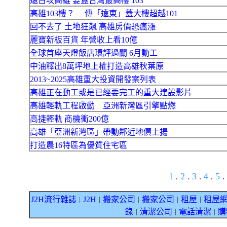
遠百攻高雄 要蓋台灣最高樓 103
高雄103樓？ 傳「遠東」蓋大樓超越101
回不去了 土地狂飆 高雄房價恐瘋漲
麗寶新板百貨 年營收上看10億
全球首座天燈飯店環評過關 6月動工
中油釋出8萬坪地上權打造高雄秋葉原
2013~2025高雄重大投資開發案列表
高雄正在動工或是已經要完工的重大建設影片
高雄輕軌工程啟動 亞洲新灣區引擎點燃
高捷輕軌 商機衝200億
高雄「亞洲新灣區」帶動鄰近地價上揚
打造農16特區為優質住宅區
1
2
3
4
5
.
.
.
.
.
J2H流行雜誌
J2H
搬家公司
搬家公司
租屋
租屋
｜
｜
｜
｜
｜
錄
清潔公司
電話清潔
購
｜
｜
｜