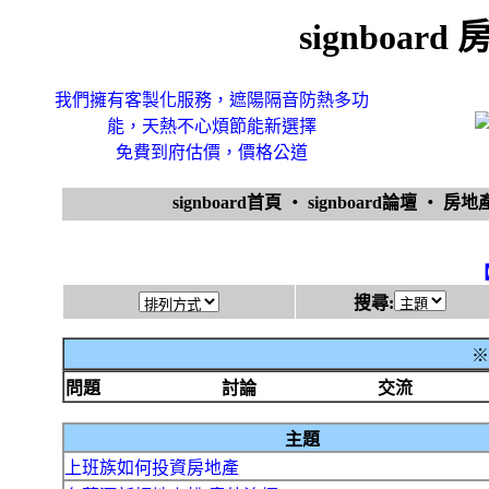
signboa
我們擁有客製化服務，遮陽隔音防熱多功
能，天熱不心煩節能新選擇
免費到府估價，價格公道
signboard首頁
‧
signboard論壇
‧
房地
搜尋:
※
問題
討論
交流
主題
上班族如何投資房地產