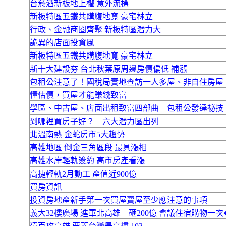
台菸酒新板地上權 意外流標
新板特區五鐵共購腹地寬 豪宅林立
行政、金融商圈齊聚 新板特區潛力大
詭異的店面投資風
新板特區五鐵共購腹地寬 豪宅林立
新十大建設夯 台北秋葉原周邊房價偏低 補漲
包租公注意了！國稅局實地查訪一人多屋、非自住房屋
懂估價，買屋才能賺錢致富
學區、中古屋、店面出租致富四部曲 包租公發達祕技
到哪裡買房子好？ 六大潛力區出列
北溫南熱 金蛇房市5大趨勢
高雄地區 倒金三角區段 最具漲相
高雄水岸輕軌簽約 高市房產看漲
高捷輕軌2月動工 產值近900億
買房資訊
投資房地產新手第一次買屋賣屋至少應注意的事項
義大32樓廣場 進軍北高雄 砸200億 會議住宿購物一次