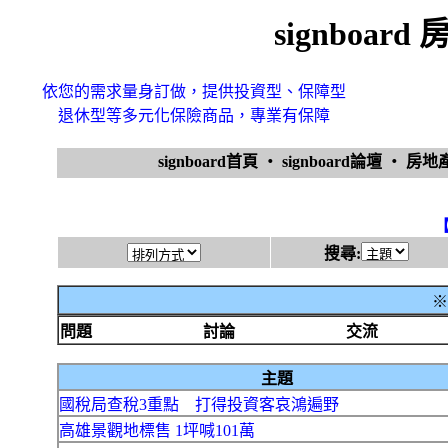
signboa
依您的需求量身訂做，提供投資型、保障型
退休型等多元化保險商品，專業有保障
signboard首頁
‧
signboard論壇
‧
房地
搜尋:
※
問題
討論
交流
主題
國稅局查稅3重點 打得投資客哀鴻遍野
高雄景觀地標售 1坪喊101萬