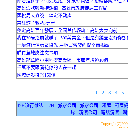
你若是獅子，何須炫耀 ? 如果你夠強，想藏都藏不住，
高雄環狀輕軌捷運線 - 高雄市政府捷運工程局
國稅局大查稅 鎖定不動產
當紅炸子雞-都更屋
奠定高雄百年發展：全國首條輕軌，高雄大步向前
我在30歲之前就賺了1500萬美金，但是有錢並沒有你想
土壤液化潛勢區曝光 房地買賣契約擬全面揭露
購買農地應注意事項
高雄龍華國小用地變商業區 市庫年增逾10億
千萬不要跟消耗你的人在一起
國城建設推案150億
1
2
3
4
5
.
.
.
.
.
J2H流行雜誌
J2H
搬家公司
搬家公司
租屋
租屋
｜
｜
｜
｜
｜
錄
清潔公司
電話清潔
購
｜
｜
｜
Copyright(C)20