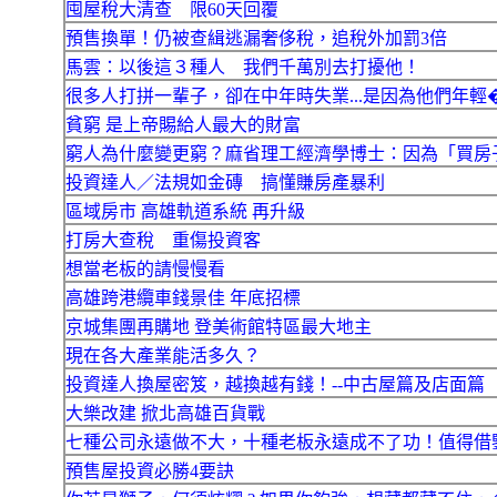
囤屋稅大清查 限60天回覆
預售換單！仍被查緝逃漏奢侈稅，追稅外加罰3倍
馬雲：以後這３種人 我們千萬別去打擾他！
很多人打拼一輩子，卻在中年時失業...是因為他們年輕
貧窮 是上帝賜給人最大的財富
窮人為什麼變更窮？麻省理工經濟學博士：因為「買房
投資達人／法規如金磚 搞懂賺房產暴利
區域房市 高雄軌道系統 再升級
打房大查稅 重傷投資客
想當老板的請慢慢看
高雄跨港纜車錢景佳 年底招標
京城集團再購地 登美術館特區最大地主
現在各大產業能活多久？
投資達人換屋密笈，越換越有錢！--中古屋篇及店面篇
大樂改建 掀北高雄百貨戰
七種公司永遠做不大，十種老板永遠成不了功！值得借
預售屋投資必勝4要訣