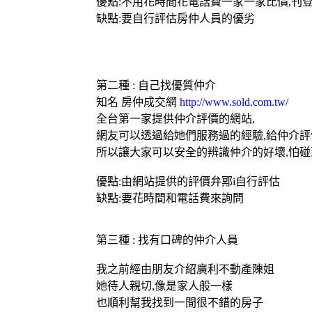
優點:不用花時間花電話費一家一家比價,刊
缺點:要自行評估房仲人員的優劣
第二種 : 自己找優質仲介
知名
房仲成交網
http://www.sold.com.tw/
全台第一家提供仲介評價的網站,
網友可以透過給她們服務過的經驗,給仲介評
所以讓大家可以安全的辨識仲介的好壞,怕碰
優點:由網站提供的評價弁鄍i自行評估
缺點:要花時間和電話費來詢問
第三種 : 找有口碑的仲介人員
我之前經由朋友介紹
廣利不動產
陳姐
她待人親切,像是家人般一樣
也順利幫我找到一間很不錯的房子