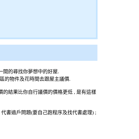
間一間的尋找你夢想中的好屋.
你各區的物件及花時間去跟屋主議價.
議價的結果比你自行議價的價格更低 , 是有這樣
; 代書過戶問題(要自己跑程序及找代書處理) ;