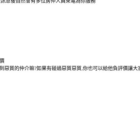
登訊息後自然會有多位房仲人員來電為你服務
價
到惡質的仲介嘛?如果有碰過惡質惡質,你也可以給他負評價讓大