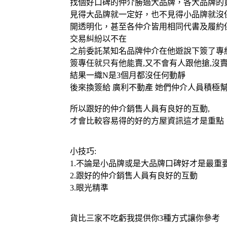
找個好口碑的仲介勝過大品牌，各大品牌的
見得大品牌就一定好，也不見得小品牌就沒
開透明化，甚至各仲介皆用相同代書及履約
交易糾紛以不在
之前委託某知名品牌仲介在他遊說下簽了專
簽專任就只有他能賣,又不會有人跟他搶,沒
結果一織N是3個月都沒任何動靜
後來換簽給 廣利不動產 她們仲介人員積極
所以跟好的仲介銷售人員有良好的互動,
才會比較容易得的好的方屋資訊這才是重點
小技巧:
1.不論是小品牌或是大品牌口碑好才是最重
2.跟好的仲介銷售人員有良好的互動
3.眼光精準
貨比三家不吃虧我提供你3種方式讓你參考