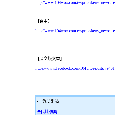
http://www.104woo.com.tw/price/kenv_newcase
【台中】
http://www.104woo.com.tw/price/kenv_newcase
【圖文版文章】
https://www.facebook.com/104price/posts/794
贊助網站
全民比價網