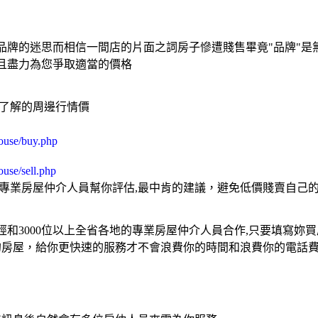
品牌的迷思而相信一間店的片面之詞房子慘遭賤售畢竟"品牌"是
且盡力為您爭取適當的價格
的了解的周邊行情價
ouse/buy.php
use/sell.php
家專業房屋仲介人員幫你評估,最中肯的建議，避免低價賤賣自己
和3000位以上全省各地的專業房屋仲介人員合作,只要填寫妳
的房屋，給你更快速的服務才不會浪費你的時間和浪費你的電話費