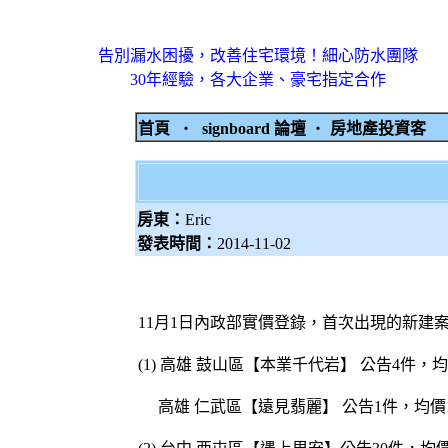
告別漏水困擾，改善住宅環境！細心防水團隊
30年經驗，各大企業、豪宅指定合作
首頁
‧
signboard 論壇
‧
房地產投資客
房東：
Eric
發表時間：
2014-11-02
11月1日內政部實價登錄，首次出現的新建
(1) 高雄 鼓山區【本業千代岩】 公告4件，
高雄 仁武區【遠見翡麗】 公告1件，均價1