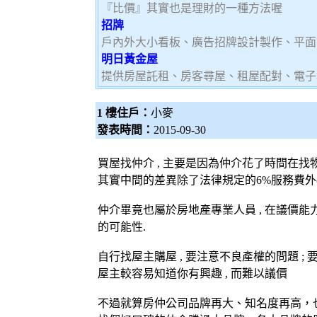
『比價』其實也是理財的一種方法喔
招牌
戶內外大小看板、廣告招牌設計製作、平面
明日黃金屋
提供房屋託租、房客尋屋、租屋配對、電子
1 樓住戶：
小麥
發表時間：
2015-09-30
買屋找仲介 , 主要是因為仲介花了時間在找物
其實中間的差異除了法律規定的6%服務費外(買
仲介畢竟也屬於房地產專業人員 , 在議價能力
的可能性.
自行找屋主購屋 , 要注意不良產權的問題 ; 
屋主較容易知道你有興趣 , 而難以議價
不過就算房仲公司品牌再大、知名度再高，