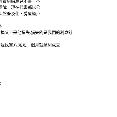
買賣糾紛屢見不鮮，不
保障，現在代書都以公
保證普及化，房屋過戶
約
賣掉又不是他損失,損失的是我們的利息錢,
幫我找買方,短短一個月就順利成交
要