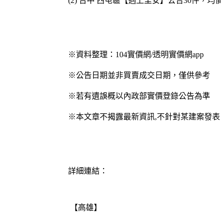
(2) 台中 西屯區【遇上里安】公告30件，均價1
※資料整理：104實價網/透明實價網app
※公告日期並非買賣成交日期，僅供參考
※若有遺誤概以內政部實價登錄公告為準
※本文章不揭露最新資訊,不針對某建案發表
詳細連結：
【高雄】