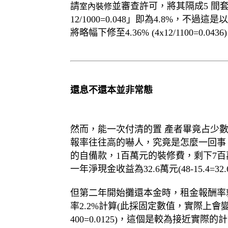
請
並審查許可，將其隔成5 間
室內裝修
12/1000=0.048」即為4.8%，
將略幅下修至4.36% (4x12/1100=
還息不還本並非常態
然而，能一次付清的置 產者畢竟占少數
報率往往高的嚇人，究竟是怎麼一回事
的自備款，1百萬元的裝修費，剩下7百萬元使
一年淨現金收益為32.6萬元(48-15.4=32
但第二年開始攤還本金時，租金報酬率就
率2.2%計算(此採固定數值，實際上會變動
400=0.0125)，這個是較為接近實際的