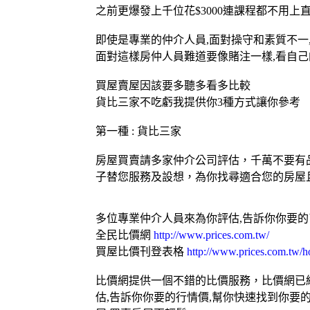
之前更爆發上千位花$3000連課程都不用上
即使是專業的仲介人員,面對操守和素質不一
面對這樣房仲人員難道要像賭注一樣,看自己
買屋賣屋因該要多聽多看多比較
貨比三家不吃虧我提供你3種方式讓你參考
第一種 : 貨比三家
房屋買賣請多家仲介公司評估，千萬不要有
子替您服務及設想，為你找尋適合您的房屋
多位專業仲介人員來為你評估,告訴你你要
全民比價網
http://www.prices.com.tw/
買屋比價刊登表格
http://www.prices.com.tw/h
比價網提供一個不錯的比價服務，比價網已經
估,告訴你你要的行情價,幫你快速找到你要