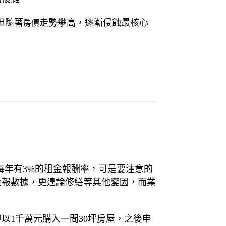
但隨著
走勢攀高，逐漸侵蝕最核心
房價
每年有3%的租金報酬率，可是要注意的
投報數據，更遑論修繕等其他變因，而業
以1千萬元購入一間30坪房屋，之後申