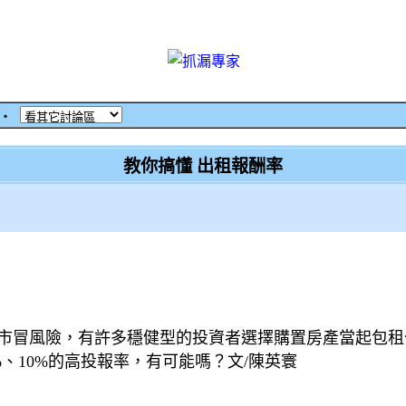
‧
教你搞懂 出租報酬率
市冒風險，有許多穩健型的投資者選擇購置房產當起包租
、10%的高投報率，有可能嗎？文/陳英寰