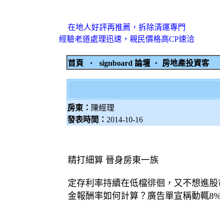
在地人好評再推薦，拆除清運專門
經驗老道處理迅速，親民價格高CP速洽
首頁
‧
signboard 論壇
‧
房地產投資客
房東：
陳經理
發表時間：
2014-10-16
精打細算 晉身房東一族
定存利率持續在低檔徘徊，又不想進股
金報酬率如何計算？廣告單宣稱動輒8%