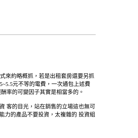
方式來約略概抓，若是出租套房還要另抓
~5.5元不等的電費，一次通包上述費
報酬率的可變因子其實是相當多的。
資 客的目光，站在銷售的立場這也無可
能力的產品不要投資，太複雜的 投資組