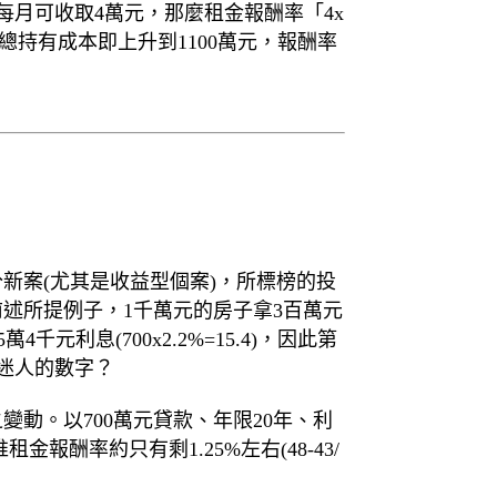
每月可收取4萬元，那麼租金報酬率「4x
元，總持有成本即上升到1100萬元，報酬率
新案(尤其是收益型個案)，所標榜的投
述所提例子，1千萬元的房子拿3百萬元
利息(700x2.2%=15.4)，因此第
不是很迷人的數字？
動。以700萬元貸款、年限20年、利
金報酬率約只有剩1.25%左右(48-43/