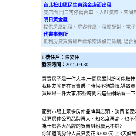
台北松山區民生東路金店面出租
雙店面 門口可停兩台車 、人旺氣盛、客層
明日黃金屋
提供房屋託租、房客尋屋、租屋配對、電子
代書事務所
低利房貸買賣過戶繼承贈與設定塗銷, 陽台補登
1 樓住戶：
陳姿仲
發表時間：
2015-09-30
買賣房子是一件大事,一間房屋糾紛可能賠
我朋友就是在買賣房子時候不夠謹慎,導致
買屋是一件大事,花些時間去這些網站看一下
面對市場上眾多房仲品牌與店頭，消費者要
就算房仲公司品牌再大、知名度再高，也不
為什麼各大品牌的買賣糾紛屢見不鮮?
你知道嗎房仲人員只要花 $3000元 上3天