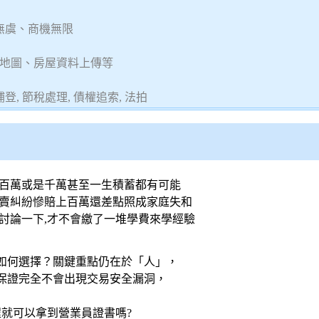
無虞、商機無限
地圖、房屋資料上傳等
, 節稅處理, 債權追索, 法拍
掉百萬或是千萬甚至一生積蓄都有可能
買賣糾紛慘賠上百萬還差點照成家庭失和
討論一下,才不會繳了一堆學費來學經驗
如何選擇？關鍵重點仍在於「人」，
保證完全不會出現交易安全漏洞，
課程就可以拿到營業員證書嗎?