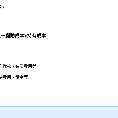
環。
－變動成本)/持有成本
自備款、
裝潢費用
等
繕費用、稅金等