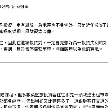
最好的出租報酬率。
凡投資一定有風險，房地產也不會例外，只是近年
不
房價
產過度樂觀、風險觀念淡薄。
性，因此在進場投資前，一定要先想好萬一投資失利時如
，否則一旦景氣停滯套牢時，將面臨無以為繼的窘境。
進階課程，但多數菜籃族投資客往往卻先一頭栽進出租市
部都會經歷， 但出租卻又比轉售多了一道跟房客打交道
、租金下滑、空置期或遇到壞房客等因素， 牽涉層面較