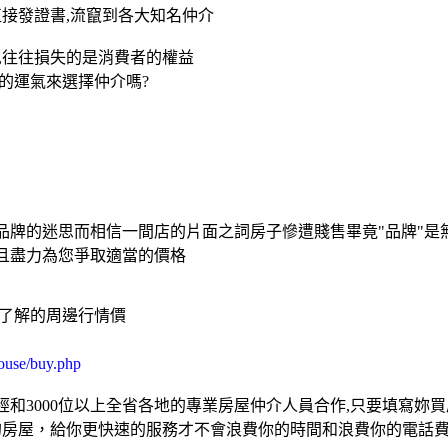
直接發證書,流竄到各大知名仲介
,往往損失的是消費者的權益
的運氣來選擇仲介嗎?
品牌的迷思而相信一間店的片面之詞房子慘遭賤售畢竟"品牌"是
且盡力為您爭取適當的價格
的了解的周邊行情價
ouse/buy.php
和3000位以上全省各地的專業房屋仲介人員合作,只要填寫妳
的房屋，給你更快速的服務才不會浪費你的時間和浪費你的電話費