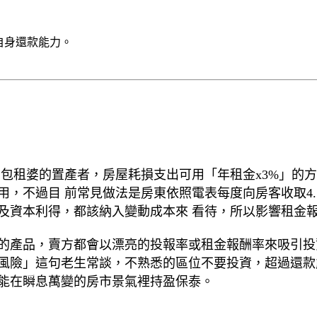
自身還款能力。
、包租婆的置產者，房屋耗損支出可用「年租金x3%」的
，不過目 前常見做法是房東依照電表每度向房客收取4.5
及資本利得，都該納入變動成本來 看待，所以影響租金
的產品，賣方都會以漂亮的投報率或租金報酬率來吸引投
風險」這句老生常談，不熟悉的區位不要投資，超過還款
能在瞬息萬變的房市景氣裡持盈保泰。