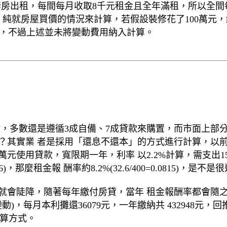
套房出租，每間每月收取8千元租金且全年滿租，所以全間
不過這是以 純就房屋買價的情況來計算，若假設裝修花了100萬
0.0436)，不過上述並未將變動費用納入計算。
，多數還是遵循3成自備、7成貸款來購置，而市面上部分
？其實業 者是採用「還息不還本」的方式進行計算，以前
用貸款，寬限期一年，利率 以2.2%計算，需支出15萬4千元
.6)，那麼租金報 酬率約8.2%(32.6/400=0.0815)，是
會陡降，隨著每年繳付房貸，當年 租金報酬率都會隨之變
)，每月本利攤還36079元，一年繳納共 432948元，回推租
計算方式。