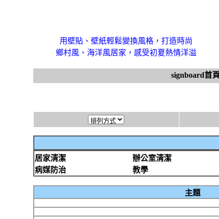
用壁貼、壁紙輕鬆變換風格，打造時尚
鄉村風、海洋風居家，感受初夏熱情洋溢
signboard首
居家清潔
辦公室清潔
病媒防治
教學
主題