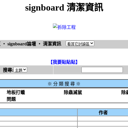
signboard 清潔資訊
頁
‧
signboard論壇
‧
清潔資訊
【我要貼貼貼】
搜尋:
※
分 類 搜 尋 ※
地板打蠟
除蟲滅鼠
除
問題
作者