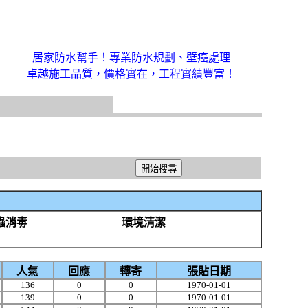
居家防水幫手！專業防水規劃、壁癌處理
卓越施工品質，價格實在，工程實績豐富！
蟲消毒
環境清潔
人氣
回應
轉寄
張貼日期
136
0
0
1970-01-01
139
0
0
1970-01-01